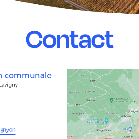
Contact
on communale
 Lavigny
igny.ch